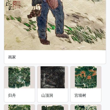
画家
归舟
山顶洞
宫墙树