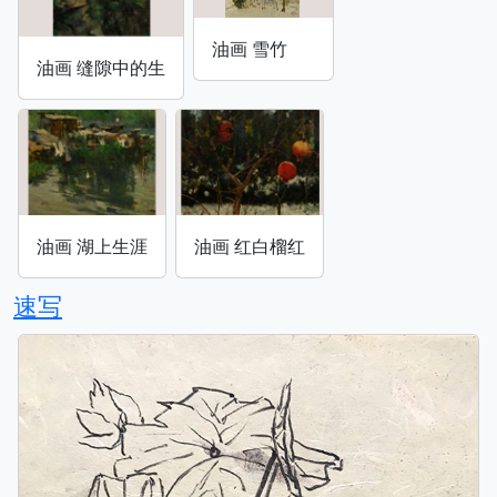
油画 雪竹
油画 缝隙中的生
油画 湖上生涯
油画 红白榴红
速写