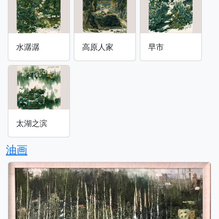
水潺潺
高原人家
早市
太湖之滨
油画